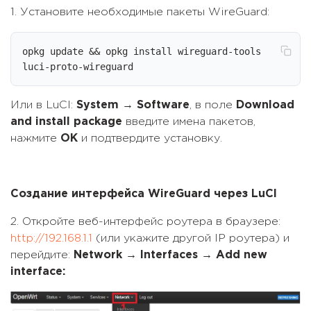
1. Установите необходимые пакеты WireGuard:
opkg update && opkg install wireguard-tools 
luci-proto-wireguard
Или в LuCI:
System → Software
, в поле
Download
and install package
введите имена пакетов,
нажмите
OK
и подтвердите установку.
Создание интерфейса WireGuard через LuCI
2. Откройте веб-интерфейс роутера в браузере:
http://192.168.1.1
(или укажите другой IP роутера) и
перейдите:
Network → Interfaces → Add new
interface: