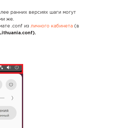
лее ранних версиях шаги могут
ми же.
ате .conf из
личного кабинета
(в
Lithuania.conf).