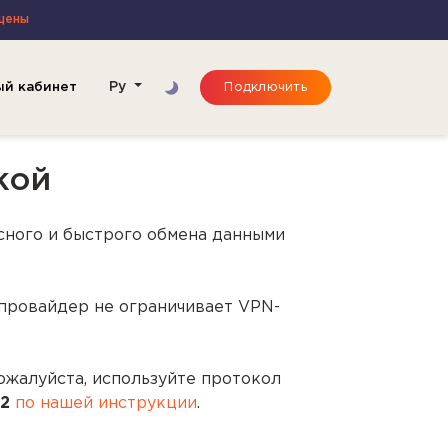
щены
ый кабинет
Ру
Подключить
кой
сного и быстрого обмена данными
 провайдер не ограничивает VPN-
ожалуйста, используйте протокол
2
по нашей инструкции
.