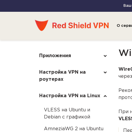
Ваш 
О серв
Wi
Приложения
Wire
Настройка VPN на
через
роутерах
Реко
Настройка VPN на Linux
прот
VLESS на Ubuntu и
При 
Debian с графикой
VLES
AmneziaWG 2 на Ubuntu
Пер