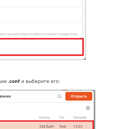
ации
.conf
и выберите его: