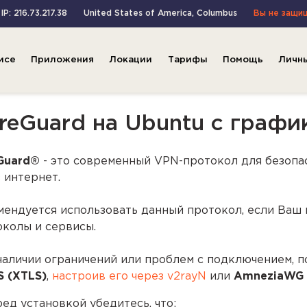
IP: 216.73.217.38
United States of America
,
Columbus
Вы не защи
исе
Приложения
Локации
Тарифы
Помощь
Личн
reGuard на Ubuntu с графи
Guard®
- это современный VPN-протокол для безопа
 интернет.
мендуется использовать данный протокол, если Ваш
околы и сервисы.
наличии ограничений или проблем с подключением, п
S (XTLS)
,
настроив его через v2rayN
или
AmneziaWG 
ед установкой убедитесь, что: