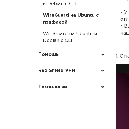
и Debian с CLI
• У
WireGuard на Ubuntu с
отл
графикой
• В
наш
WireGuard на Ubuntu и
Debian с CLI
Помощь
1. От
Red Shield VPN
Технологии